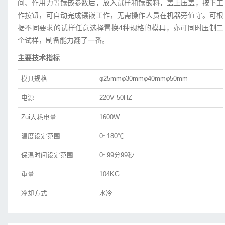
间、作用力等镶嵌参数后，放入试样和镶嵌料，盖上压盖，按下工
作按钮，可自动完成镶嵌工作，无需操作人员在机器旁值守。可根
据不同要求的试样任意选择置换4种规格的模具，亦可同时压制二
个试样，制备能力翻了一番。
主要技术指标
模具规格
φ25mmφ30mmφ40mmφ50mm
电源
220V 50HZ
Zui大耗电量
1600W
温度设定范围
0~180℃
保温时间设定范围
0~99分99秒
重量
104KG
冷却方式
水冷