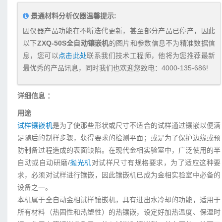
景通材料分析仪器温馨提示:
因仪器产品功能在不断迭代更新，甚至部分产品已停产，因此
以下
ZXQ-50S全自动镶嵌机
的图片和参数信息不为精准数据信
息，您可以
点击此处
联系我们技术工程师，他将为您推荐最新
最优秀的产品讯息，同时我们也欢迎您致电：
4000-135-686
!
详细信息 ：
用途
试样镶嵌机
是为了使那些形状或尺寸不适合的试样通过镶嵌以便满
足随后的制样步骤，获得要求的检测平面；或是为了保护边缘或预
防制备过程造成的表面缺陷。在现代金相实验室中，广泛使用的半
自动或自动研磨/
抛光机
对试样尺寸有规格要求，为了适应这种要
求，必须对试样进行镶嵌，因此镶嵌机已成为金相实验室中必备的
设备之一。
本机属于全自动金相试样镶嵌机，具有进出水冷却的功能，适用于
所有材料（热固性和热塑性）的热镶嵌，设定好加热温度、保温时